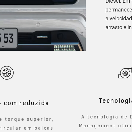
Diesel. Em 
permanecem
a velocida
arrasto e 
Tecnolog
4 com reduzida
A tecnologia de 
e torque superior,
Management otimi
circular em baixas