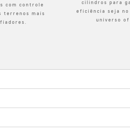
cilindros para g
es com controle
eficiência seja no
s terrenos mais
universo of
fiadores.
TECNOLOGIA
a fortaleza conectada à vida r
SEGURANÇA